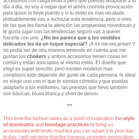
accesorios con carga erótica pero que puedas adaptarlo a tu
día a día, no voy a negar que el arnés connota provocación
para quien lo lleve puesto y si tu estilo es mas recatado
probablemente vas a rechazar esta tendencia, pero si eres
de las que les llama la atención las propuestas novedosas y
te gusta jugar con las tendencias seguro vas a querer
hacerte con uno.
¿No les parece que a los vestidos
delicados les da un toque especial?
¡A mi me encantan! Y
no podía ser de otra manera teniendo en cuenta que me
gustan los
chokers
y ambos accesorios tienen cosas en
común y están asociados al mismo estilo. El diseño que
elegí es super sencillo, pero existen modelos mas
complejos todo depende del gusto de cada persona, lo ideal
es elegir uno con el que te sientas cómoda y que puedas
adaptarlo a tus estilismos, las prendas que llevo también
son básicas, blusa blanca y short de denim.
***
This time the fashion takes as a point of inspiration the
style
of dominatrix
and
bondage practices
to bring us
accessories with erotic load but you can adapt it to your day
to day, I will not deny that the harness connotes provocation