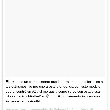
El arnés es un complemento que le dará un toque diferentes a
tus estilismos, yo me uno a esta #tendencia con este modelo
que encontré en #Zaful me gusta como se ve con esta blusa
básica de #LightintheBox 👌 . . . . #complements #accesories
#arnés #trends #outfit
Una publicación compartida de
Rebeca Muñoz López
(@urbanikamoda) el