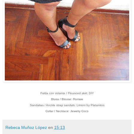
Falda con volante / Flounced skirt: DIY
Blusa / Blouse: Romwe
Sandalias / Anckle strap sandals: Limoni by Platanitos
Collar / Necklace: Jewelry Coco
Rebeca Muñoz López
en
15:13